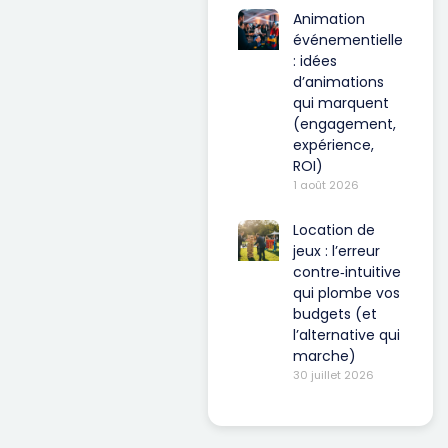
Animation
événementielle
: idées
d’animations
qui marquent
(engagement,
expérience,
ROI)
1 août 2026
Location de
jeux : l’erreur
contre‑intuitive
qui plombe vos
budgets (et
l’alternative qui
marche)
30 juillet 2026