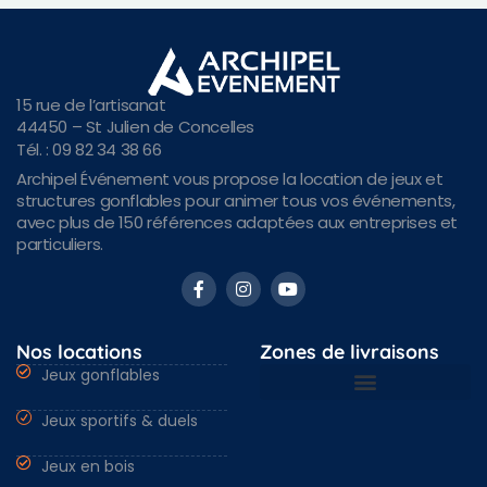
15 rue de l’artisanat
44450 – St Julien de Concelles
Tél. : 09 82 34 38 66
Archipel Événement vous propose la location de jeux et
structures gonflables pour animer tous vos événements,
avec plus de 150 références adaptées aux entreprises et
particuliers.
Nos locations
Zones de livraisons
Jeux gonflables
Jeux sportifs & duels
Nantes & Loire-Atlantique 44
Angers & Maine et Loire 49
Rennes & Ille et vilaine 35
Vendée 85 & autres régions
Jeux en bois