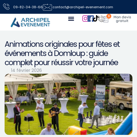
09-82-34-38-66
contact@archipel-evenement.com
0
Nos locations de jeux pour vos événements
Toutes les infos
Nous contacter
Animations originales pour fêtes et
événements à Domloup : guide
complet pour réussir votre journée
14 février 2026