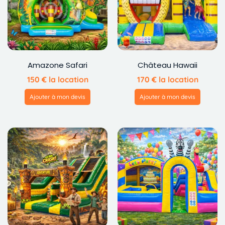
Amazone Safari
Château Hawaii
150
€
la location
170
€
la location
Ajouter à mon devis
Ajouter à mon devis