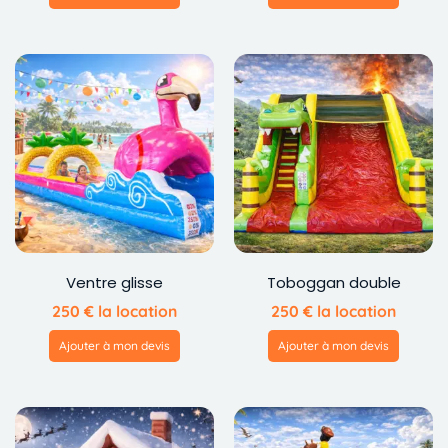
Ventre glisse
Toboggan double
250
€
la location
250
€
la location
Ajouter à mon devis
Ajouter à mon devis