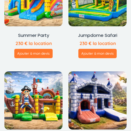
Summer Party
Jumpdome Safari
230
€
la location
230
€
la location
Ajouter à mon devis
Ajouter à mon devis