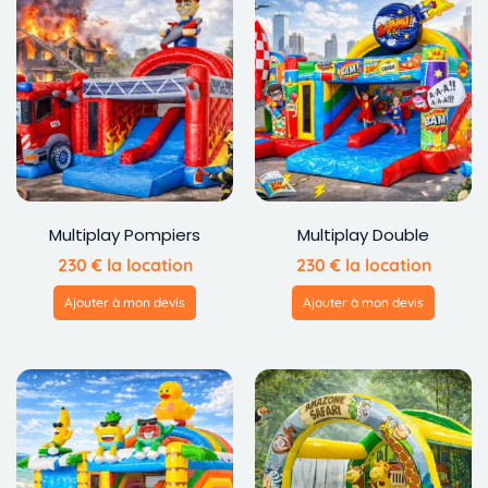
Multiplay Pompiers
Multiplay Double
230
€
la location
230
€
la location
Ajouter à mon devis
Ajouter à mon devis