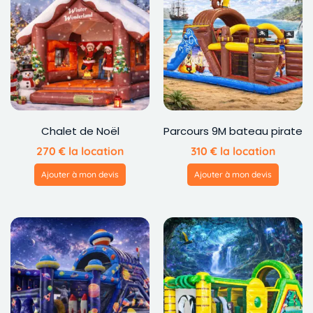
Chalet de Noël
Parcours 9M bateau pirate
270
€
la location
310
€
la location
Ajouter à mon devis
Ajouter à mon devis