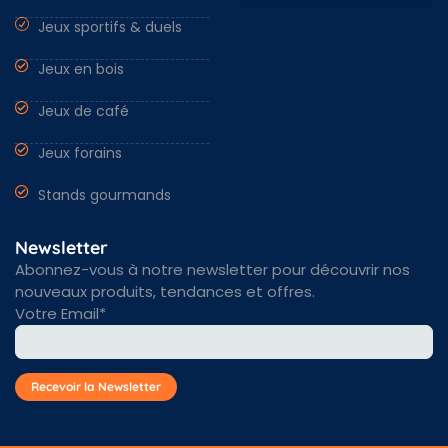
Jeux sportifs & duels
Nantes & Loire-Atlantique 44
Angers & Maine et Loire 49
Rennes & Ille et vilaine 35
Vendée 85 & autres régions
Jeux en bois
Jeux de café
Jeux forains
Stands gourmands
Newsletter
Abonnez-vous à notre newsletter pour découvrir nos
nouveaux produits, tendances et offres.
Votre Email*