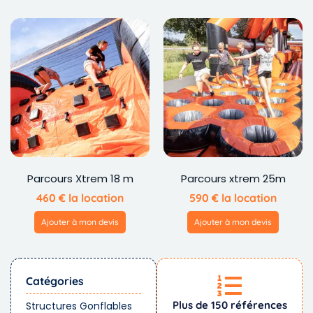
Parcours Xtrem 18 m
Parcours xtrem 25m
460
€
la location
590
€
la location
Ajouter à mon devis
Ajouter à mon devis
Catégories
Plus de 150 références
Structures Gonflables