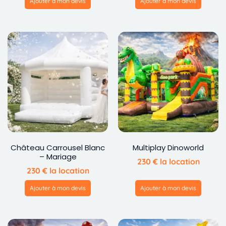
Ajouter à mon devis
Ajouter à mon devis
Château Carrousel Blanc
Multiplay Dinoworld
– Mariage
230
€
la location
230
€
la location
Ajouter à mon devis
Ajouter à mon devis