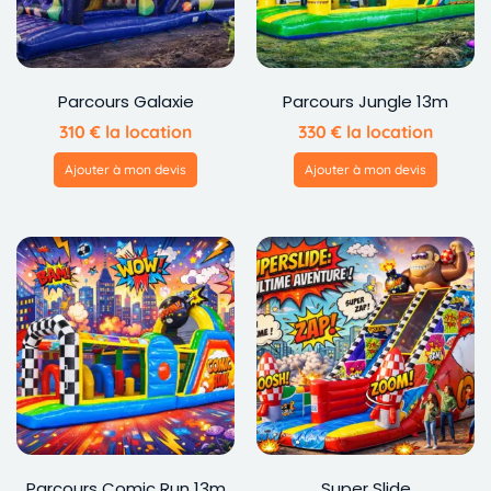
Parcours Galaxie
Parcours Jungle 13m
310
€
la location
330
€
la location
Ajouter à mon devis
Ajouter à mon devis
Parcours Comic Run 13m
Super Slide