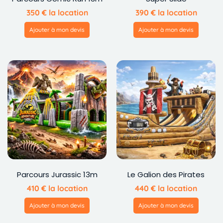
350
€
la location
390
€
la location
Ajouter à mon devis
Ajouter à mon devis
Parcours Jurassic 13m
Le Galion des Pirates
410
€
la location
440
€
la location
Ajouter à mon devis
Ajouter à mon devis