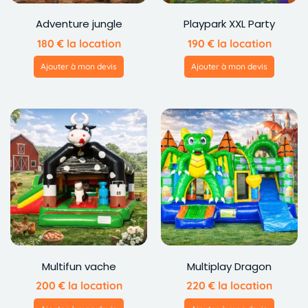
Adventure jungle
Playpark XXL Party
180
€
la location
190
€
la location
Ajouter à mon devis
Ajouter à mon devis
Multifun vache
Multiplay Dragon
200
€
la location
220
€
la location