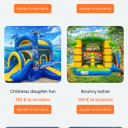
Ajouter à mon devis
Ajouter à mon devis
Château dauphin fun
Bouncy safari
130
€
la location
140
€
la location
Ajouter à mon devis
Ajouter à mon devis