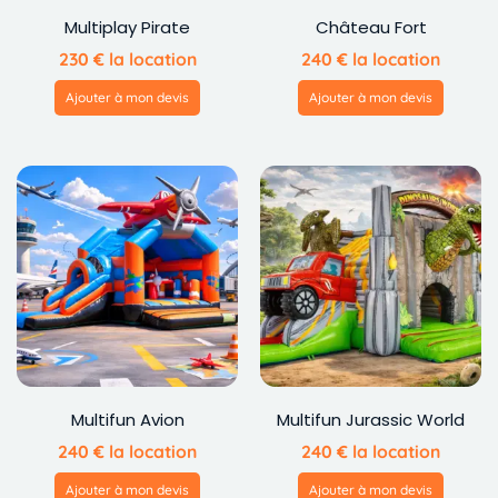
Multiplay Pirate
Château Fort
230
€
la location
240
€
la location
Ajouter à mon devis
Ajouter à mon devis
Multifun Avion
Multifun Jurassic World
240
€
la location
240
€
la location
Ajouter à mon devis
Ajouter à mon devis