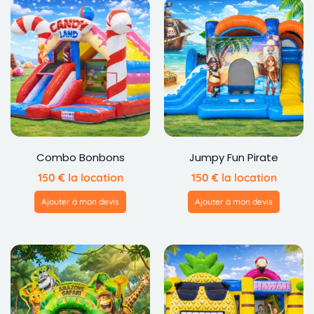
Combo Bonbons
Jumpy Fun Pirate
150
€
la location
150
€
la location
Ajouter à mon devis
Ajouter à mon devis