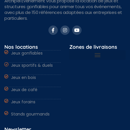
Archipel Événement vous propose la location de jeux et
structures gonflables pour animer tous vos événements,
avec plus de 150 références adaptées aux entreprises et
particuliers.
Nos locations
Zones de livraisons
Jeux gonflables
Jeux sportifs & duels
Nantes & Loire-Atlantique 44
Angers & Maine et Loire 49
Rennes & Ille et vilaine 35
Vendée 85 & autres régions
Jeux en bois
Jeux de café
Jeux forains
Stands gourmands
Newsletter