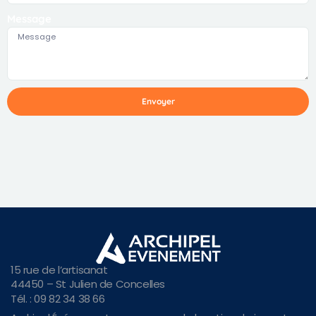
Message
Envoyer
15 rue de l’artisanat
44450 – St Julien de Concelles
Tél. : 09 82 34 38 66