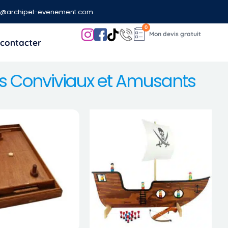
t@archipel-evenement.com
0
contacter
s Conviviaux et Amusants