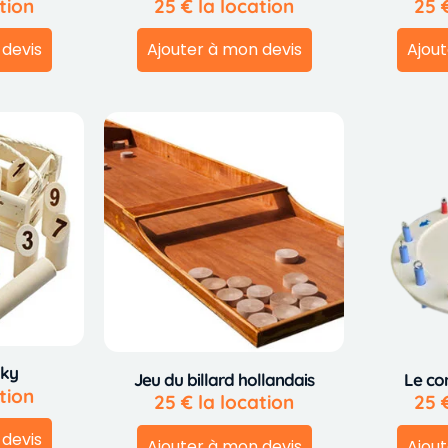
tion
25
€
la location
25
 devis
Ajouter à mon devis
Ajout
kky
Jeu du billard hollandais
Le co
tion
25
€
la location
25
 devis
Ajouter à mon devis
Ajout