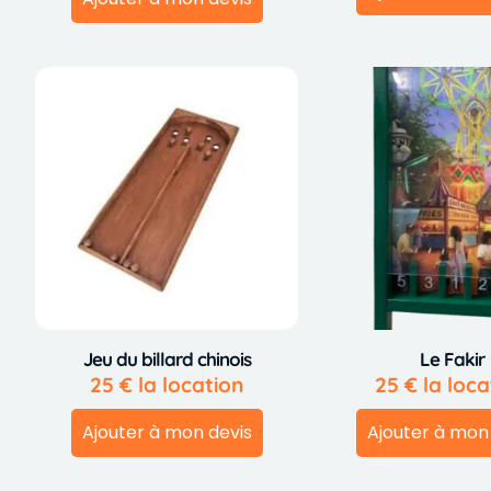
Jeu du billard chinois
Le Fakir
25
€
la location
25
€
la loca
Ajouter à mon devis
Ajouter à mon