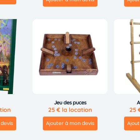
Jeu des puces
A
tion
25
€
la location
25
 devis
Ajouter à mon devis
Ajout