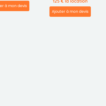
125
€
la location
er à mon devis
Ajouter à mon devis