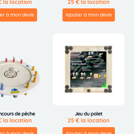
€
la location
25
€
la location
er à mon devis
Ajouter à mon devis
ncours de pêche
Jeu du palet
€
la location
25
€
la location
er à mon devis
Ajouter à mon devis