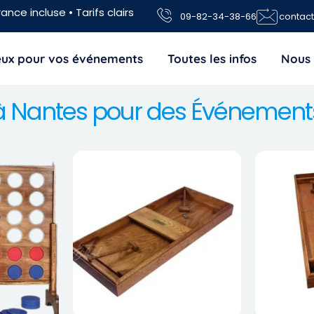
ance incluse • Tarifs clairs
09-82-34-38-66
contac
jeux pour vos événements
Toutes les infos
Nous 
s à Nantes pour des Événement