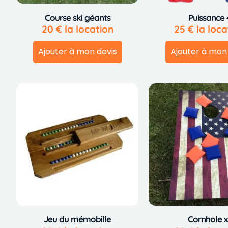
Course ski géants
Puissance 
20
€
la location
25
€
la loca
Ajouter à mon devis
Ajouter à mon
Jeu du mémobille
Cornhole x