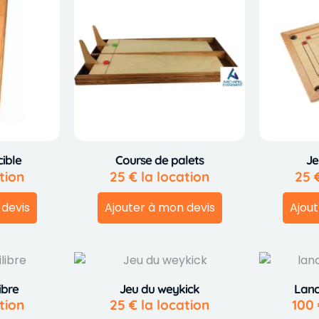
cible
Course de palets
Je
tion
25
€
la location
25
 devis
Ajouter à mon devis
Ajout
ibre
Jeu du weykick
Lanc
tion
25
€
la location
100