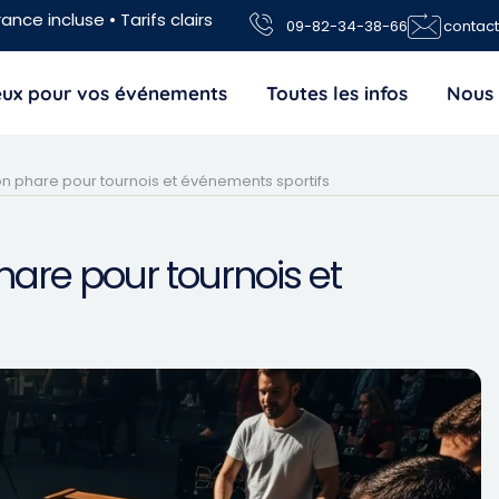
ance incluse • Tarifs clairs
09-82-34-38-66
contac
jeux pour vos événements
Toutes les infos
Nous 
ion phare pour tournois et événements sportifs
hare pour tournois et