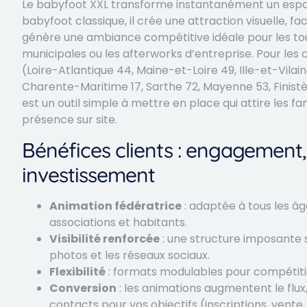
Le babyfoot XXL transforme instantanément un espac
babyfoot classique, il crée une attraction visuelle, fac
génère une ambiance compétitive idéale pour les tourno
municipales ou les afterworks d’entreprise. Pour les c
(Loire-Atlantique 44, Maine-et-Loire 49, Ille-et-Vila
Charente-Maritime 17, Sarthe 72, Mayenne 53, Finistè
est un outil simple à mettre en place qui attire les f
présence sur site.
Bénéfices clients : engagement, v
investissement
Animation fédératrice
: adaptée à tous les â
associations et habitants.
Visibilité renforcée
: une structure imposante se
photos et les réseaux sociaux.
Flexibilité
: formats modulables pour compétition
Conversion
: les animations augmentent le flux,
contacts pour vos objectifs (inscriptions, vent