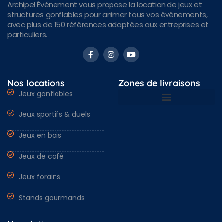
Archipel Événement vous propose la location de jeux et
structures gonflables pour animer tous vos événements,
avec plus de 150 références adaptées aux entreprises et
particuliers.
Nos locations
Zones de livraisons
Jeux gonflables
Jeux sportifs & duels
Nantes & Loire-Atlantique 44
Angers & Maine et Loire 49
Rennes & Ille et vilaine 35
Vendée 85 & autres régions
Jeux en bois
Jeux de café
Jeux forains
Stands gourmands