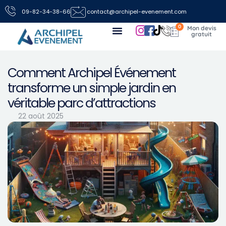
09-82-34-38-66
contact@archipel-evenement.com
0
Nos locations de jeux pour vos événements
Toutes les infos
Nous contacter
Comment Archipel Événement
transforme un simple jardin en
véritable parc d’attractions
22 août 2025