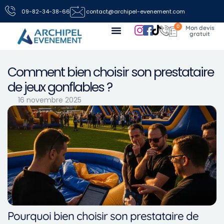
09-82-34-38-66
contact@archipel-evenement.com
0
Nos locations de jeux pour vos événements
Toutes les infos
Nous contacter
Comment bien choisir son prestataire
de jeux gonflables ?
16 novembre 2025
Pourquoi bien choisir son prestataire de