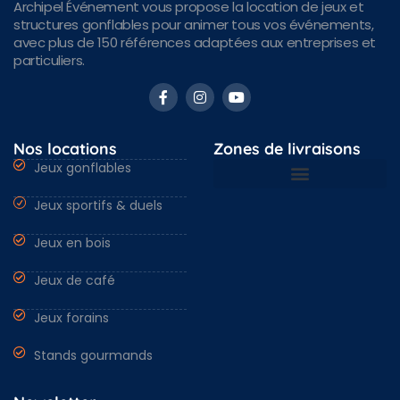
Archipel Événement vous propose la location de jeux et
structures gonflables pour animer tous vos événements,
avec plus de 150 références adaptées aux entreprises et
particuliers.
Nos locations
Zones de livraisons
Jeux gonflables
Jeux sportifs & duels
Nantes & Loire-Atlantique 44
Angers & Maine et Loire 49
Rennes & Ille et vilaine 35
Vendée 85 & autres régions
Jeux en bois
Jeux de café
Jeux forains
Stands gourmands