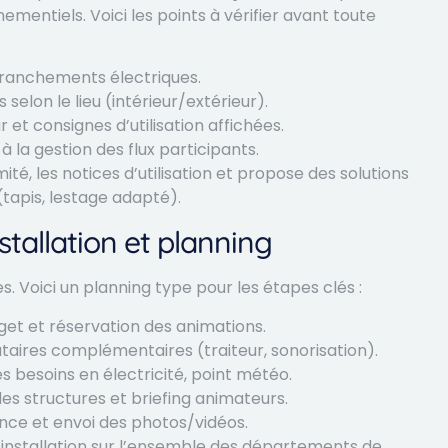
ementiels. Voici les points à vérifier avant toute
branchements électriques.
elon le lieu (intérieur/extérieur).
r et consignes d’utilisation affichées.
a gestion des flux participants.
té, les notices d’utilisation et propose des solutions
(tapis, lestage adapté).
nstallation et planning
s. Voici un planning type pour les étapes clés :
dget et réservation des animations.
tataires complémentaires (traiteur, sonorisation).
es besoins en électricité, point météo.
 des structures et briefing animateurs.
ce et envoi des photos/vidéos.
’installation sur l’ensemble des départements de