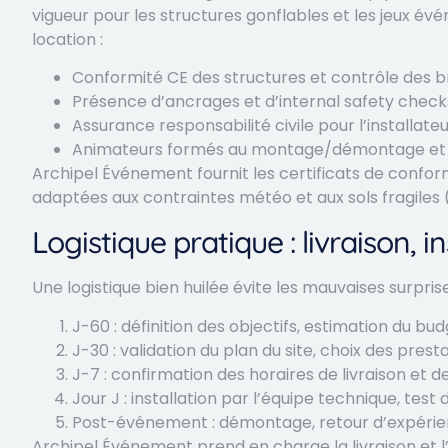
vigueur pour les structures gonflables et les jeux évén
location :
Conformité CE des structures et contrôle des 
Présence d’ancrages et d’internal safety checks s
Assurance responsabilité civile pour l’installateu
Animateurs formés au montage/démontage et à l
Archipel Événement fournit les certificats de conformi
adaptées aux contraintes météo et aux sols fragiles 
Logistique pratique : livraison, i
Une logistique bien huilée évite les mauvaises surprise
J-60 : définition des objectifs, estimation du bu
J-30 : validation du plan du site, choix des pres
J-7 : confirmation des horaires de livraison et d
Jour J : installation par l’équipe technique, test
Post-événement : démontage, retour d’expérien
Archipel Événement prend en charge la livraison et l