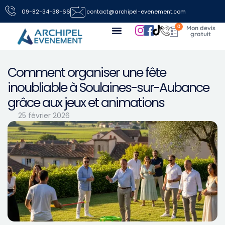
09-82-34-38-66
contact@archipel-evenement.com
0
Nos locations de jeux pour vos événements
Toutes les infos
Nous contacter
Comment organiser une fête
inoubliable à Soulaines-sur-Aubance
grâce aux jeux et animations
25 février 2026