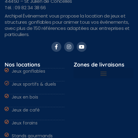
44450 – St Julien de Concelles
Tél. : 09 82 34 38 66
Archipel Événement vous propose la location de jeux et
structures gonflables pour animer tous vos événements,
avec plus de 150 références adaptées aux entreprises et
particuliers.
Nos locations
Zones de livraisons
Jeux gonflables
Jeux sportifs & duels
Nantes & Loire-Atlantique 44
Angers & Maine et Loire 49
Rennes & Ille et vilaine 35
Vendée 85 & autres régions
Jeux en bois
Jeux de café
Jeux forains
Stands gourmands