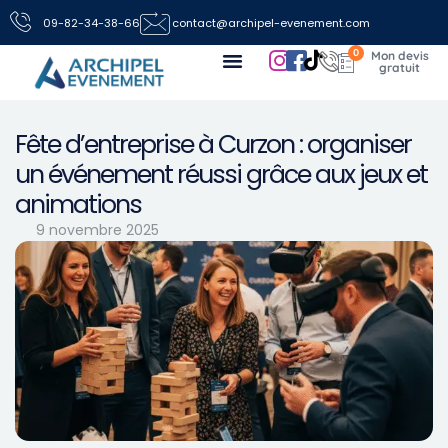
09-82-34-38-66
contact@archipel-evenement.com
0
Nos locations de jeux pour vos événements
Toutes les infos
Nous contacter
Fête d’entreprise à Curzon : organiser
un événement réussi grâce aux jeux et
animations
9 novembre 2025