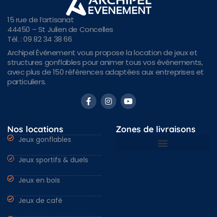
15 rue de l’artisanat
44450 – St Julien de Concelles
Tél. : 09 82 34 38 66
Archipel Événement vous propose la location de jeux et
structures gonflables pour animer tous vos événements,
avec plus de 150 références adaptées aux entreprises et
particuliers.
Nos locations
Zones de livraisons
Jeux gonflables
Jeux sportifs & duels
Nantes & Loire-Atlantique 44
Angers & Maine et Loire 49
Rennes & Ille et vilaine 35
Vendée 85 & autres régions
Jeux en bois
Jeux de café