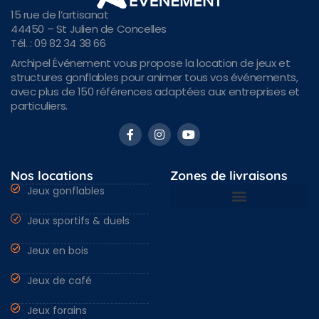
15 rue de l’artisanat
44450 – St Julien de Concelles
Tél. : 09 82 34 38 66
Archipel Événement vous propose la location de jeux et
structures gonflables pour animer tous vos événements,
avec plus de 150 références adaptées aux entreprises et
particuliers.
Nos locations
Zones de livraisons
Jeux gonflables
Jeux sportifs & duels
Nantes & Loire-Atlantique 44
Angers & Maine et Loire 49
Rennes & Ille et vilaine 35
Vendée 85 & autres régions
Jeux en bois
Jeux de café
Jeux forains