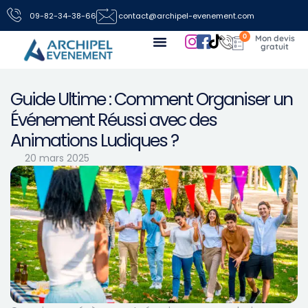
09-82-34-38-66
contact@archipel-evenement.com
0
Nos locations de jeux pour vos événements
Toutes les infos
Nous contacter
Guide Ultime : Comment Organiser un
Événement Réussi avec des
Animations Ludiques ?
20 mars 2025