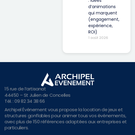
: idées
d’animations
qui marquent
(engagement,
expérience,
ROI)
1 août 2026
15 rue de l’artisanat
44450 – St Julien de Concelles
Tél. : 09 82 34 38 66
Archipel Événement vous propose la location de jeux et
structures gonflables pour animer tous vos événements,
avec plus de 150 références adaptées aux entreprises et
particuliers.