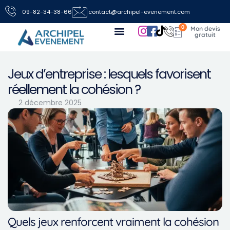
09-82-34-38-66
contact@archipel-evenement.com
0
Nos locations de jeux pour vos événements
Toutes les infos
Nous contacter
Jeux d’entreprise : lesquels favorisent
réellement la cohésion ?
2 décembre 2025
Quels jeux renforcent vraiment la cohésion