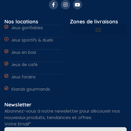
Nos locations
Zones de livraisons
Jeux gonflables
Jeux sportifs & duels
Nantes & Loire-Atlantique 44
Angers & Maine et Loire 49
Rennes & Ille et vilaine 35
Vendée 85 & autres régions
Jeux en bois
Jeux de café
Jeux forains
Stands gourmands
Newsletter
Abonnez-vous à notre newsletter pour découvrir nos
nouveaux produits, tendances et offres.
Votre Email*