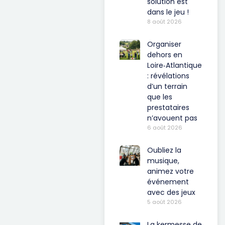
solution est
dans le jeu !
8 août 2026
Organiser
dehors en
Loire‑Atlantique
: révélations
d’un terrain
que les
prestataires
n’avouent pas
6 août 2026
Oubliez la
musique,
animez votre
événement
avec des jeux
5 août 2026
La kermesse de