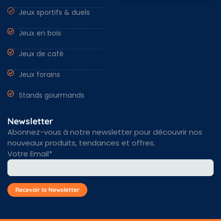
Jeux sportifs & duels
Nantes & Loire-Atlantique 44
Angers & Maine et Loire 49
Rennes & Ille et vilaine 35
Vendée 85 & autres régions
Jeux en bois
Jeux de café
Jeux forains
Stands gourmands
Newsletter
Abonnez-vous à notre newsletter pour découvrir nos
nouveaux produits, tendances et offres.
Votre Email*