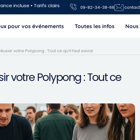
ance incluse • Tarifs clairs
09-82-34-38-66
contac
jeux pour vos événements
Toutes les infos
Nous 
ussir votre Polypong : Tout ce qu’il faut savoir
ir votre Polypong : Tout ce