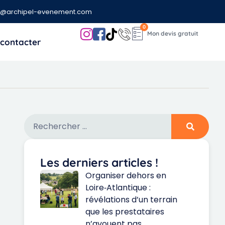
t@archipel-evenement.com
0
contacter
Les derniers articles !
Organiser dehors en
Loire‑Atlantique :
révélations d’un terrain
que les prestataires
n’avouent pas