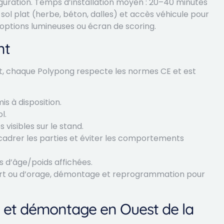
iguration. Temps d’installation moyen : 20–40 minutes
 sol plat (herbe, béton, dalles) et accès véhicule pour
f options lumineuses ou écran de scoring.
nt
nt, chaque Polypong respecte les normes CE et est
is à disposition.
l.
 visibles sur le stand.
adrer les parties et éviter les comportements
es d’âge/poids affichées.
 fort ou d’orage, démontage et reprogrammation pour
ion et démontage en Ouest de la