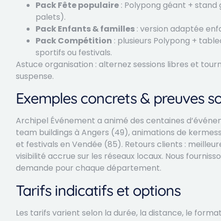
Pack Fête populaire
: Polypong géant + stand
palets).
Pack Enfants & familles
: version adaptée enfa
Pack Compétition
: plusieurs Polypong + tabl
sportifs ou festivals.
Astuce organisation : alternez sessions libres et to
suspense.
Exemples concrets & preuves so
Archipel Événement a animé des centaines d’événeme
team buildings à Angers (49), animations de kermesse
et festivals en Vendée (85). Retours clients : meilleur
visibilité accrue sur les réseaux locaux. Nous fourni
demande pour chaque département.
Tarifs indicatifs et options
Les tarifs varient selon la durée, la distance, le forma