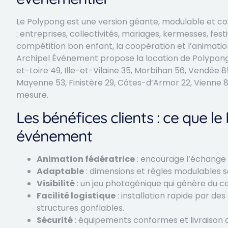
Le Polypong est une version géante, modulable et con
: entreprises, collectivités, mariages, kermesses, fes
compétition bon enfant, la coopération et l’animation 
Archipel Événement propose la location de Polypong
et-Loire 49, Ille-et-Vilaine 35, Morbihan 56, Vendée 
Mayenne 53, Finistère 29, Côtes-d’Armor 22, Vienne 86
mesure.
Les bénéfices clients : ce que l
événement
Animation fédératrice
: encourage l’échange
Adaptable
: dimensions et règles modulables sel
Visibilité
: un jeu photogénique qui génère du c
Facilité logistique
: installation rapide par de
structures gonflables.
Sécurité
: équipements conformes et livraison a