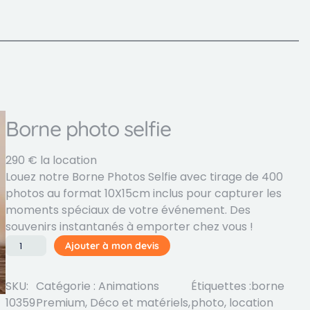
Borne photo selfie
290
€
la location
Louez notre Borne Photos Selfie avec tirage de 400
photos au format 10X15cm inclus pour capturer les
moments spéciaux de votre événement. Des
souvenirs instantanés à emporter chez vous !
Ajouter à mon devis
SKU:
Catégorie :
Animations
Étiquettes :
borne
10359
Premium
, 
Déco et matériels
, 
photo
, 
location