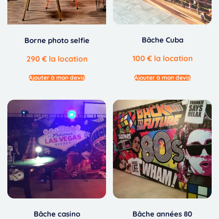
Bâche Cuba
Borne photo selfie
100
€
la location
290
€
la location
Ajouter à mon devis
Ajouter à mon devis
Bâche casino
Bâche années 80