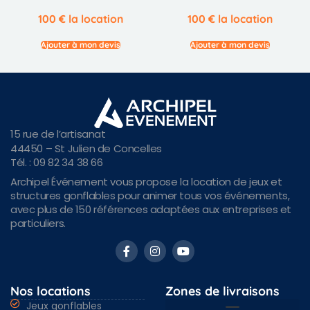
100
€
la location
100
€
la location
Ajouter à mon devis
Ajouter à mon devis
15 rue de l’artisanat
44450 – St Julien de Concelles
Tél. : 09 82 34 38 66
Archipel Événement vous propose la location de jeux et
structures gonflables pour animer tous vos événements,
avec plus de 150 références adaptées aux entreprises et
particuliers.
Nos locations
Zones de livraisons
Jeux gonflables