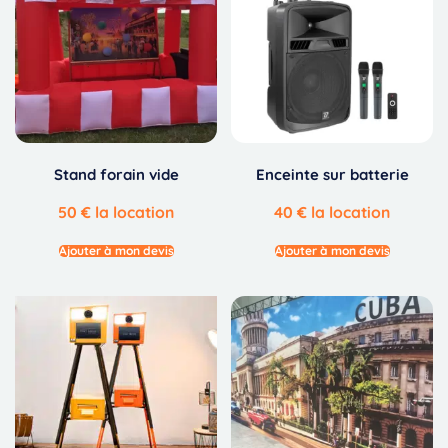
Stand forain vide
Enceinte sur batterie
50
€
la location
40
€
la location
Ajouter à mon devis
Ajouter à mon devis