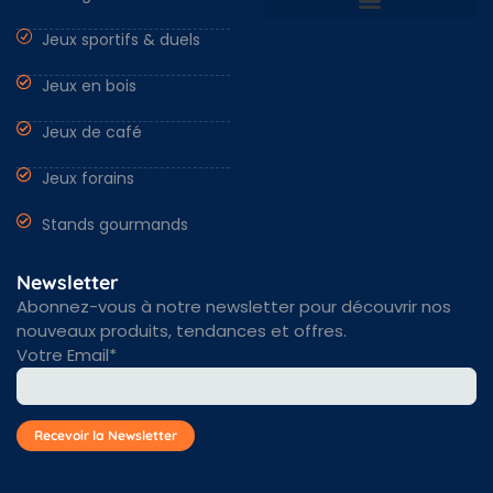
Jeux sportifs & duels
Nantes & Loire-Atlantique 44
Angers & Maine et Loire 49
Rennes & Ille et vilaine 35
Vendée 85 & autres régions
Jeux en bois
Jeux de café
Jeux forains
Stands gourmands
Newsletter
Abonnez-vous à notre newsletter pour découvrir nos
nouveaux produits, tendances et offres.
Votre Email*