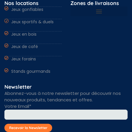
Nos locations
Zones de livraisons
Jeux gonflables
Jeux sportifs & duels
Nantes & Loire-Atlantique 44
Angers & Maine et Loire 49
Rennes & Ille et vilaine 35
Vendée 85 & autres régions
Jeux en bois
Jeux de café
Jeux forains
Stands gourmands
Newsletter
Abonnez-vous à notre newsletter pour découvrir nos
nouveaux produits, tendances et offres.
Votre Email*