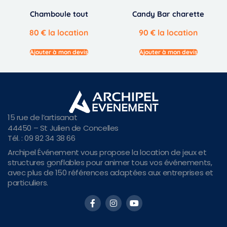
Chamboule tout
Candy Bar charette
80
€
la location
90
€
la location
Ajouter à mon devis
Ajouter à mon devis
15 rue de l’artisanat
44450 – St Julien de Concelles
Tél. : 09 82 34 38 66
Archipel Événement vous propose la location de jeux et
structures gonflables pour animer tous vos événements,
avec plus de 150 références adaptées aux entreprises et
particuliers.