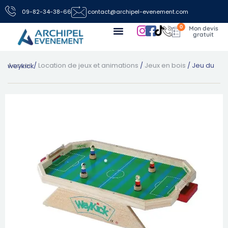
09-82-34-38-66
contact@archipel-evenement.com
0
Nos locations de jeux pour vos événements
Toutes les infos
Nous contacter
Accueil
/
Location de jeux et animations
/
Jeux en bois
/ Jeu du weykick