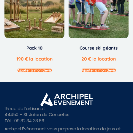
Pack 10
Course ski géants
190
€
la location
20
€
la location
Ajouter à mon devis
Ajouter à mon devis
15 rue de l’artisanat
44450 – St Julien de Concelles
Tél. : 09 82 34 38 66
Archipel Événement vous propose la location de jeux et