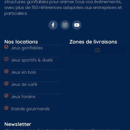
structures gonflables pour animer tous vos événements,
avec plus de 150 références adaptées aux entreprises et
particuliers.
Nos locations
Zones de livraisons
Jeux gonflables
Jeux sportifs & duels
Nantes & Loire-Atlantique 44
Angers & Maine et Loire 49
Rennes & Ille et vilaine 35
Vendée 85 & autres régions
Jeux en bois
Jeux de café
Jeux forains
Stands gourmands
Newsletter