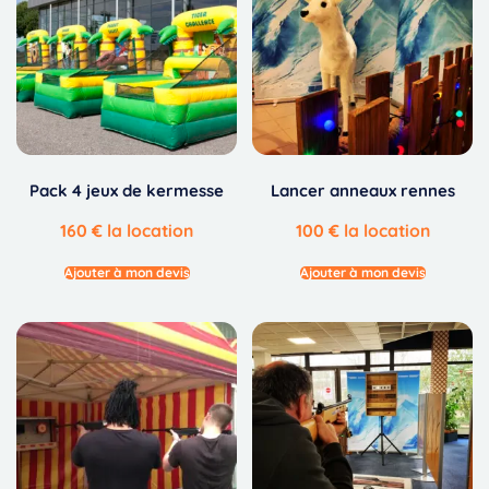
Pack 4 jeux de kermesse
Lancer anneaux rennes
160
€
la location
100
€
la location
Ajouter à mon devis
Ajouter à mon devis