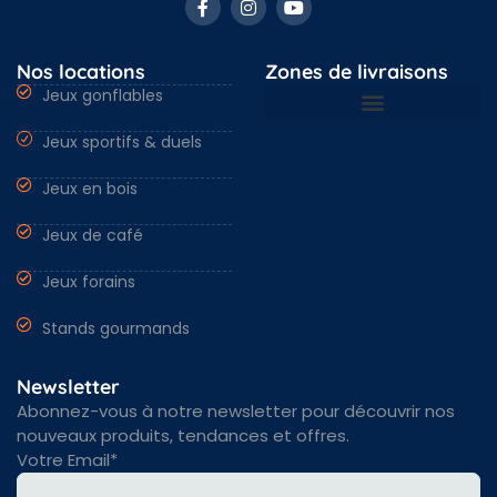
Nos locations
Zones de livraisons
Jeux gonflables
Jeux sportifs & duels
Nantes & Loire-Atlantique 44
Angers & Maine et Loire 49
Rennes & Ille et vilaine 35
Vendée 85 & autres régions
Jeux en bois
Jeux de café
Jeux forains
Stands gourmands
Newsletter
Abonnez-vous à notre newsletter pour découvrir nos
nouveaux produits, tendances et offres.
Votre Email*