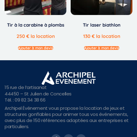
Tir à la carabine à plombs
Tir laser biathlon
250
€
la location
130
€
la location
Ajouter à mon devis
Ajouter à mon devis
15 rue de l’artisanat
44450 – St Julien de Concelles
Tél. : 09 82 34 38 66
Archipel Événement vous propose la location de jeux et
structures gonflables pour animer tous vos événements,
avec plus de 150 références adaptées aux entreprises et
particuliers.