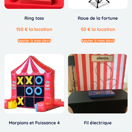
Ring toss
Roue de la fortune
150
€
la location
50
€
la location
Ajouter à mon devis
Ajouter à mon devis
Morpions et Puissance 4
Fil électrique