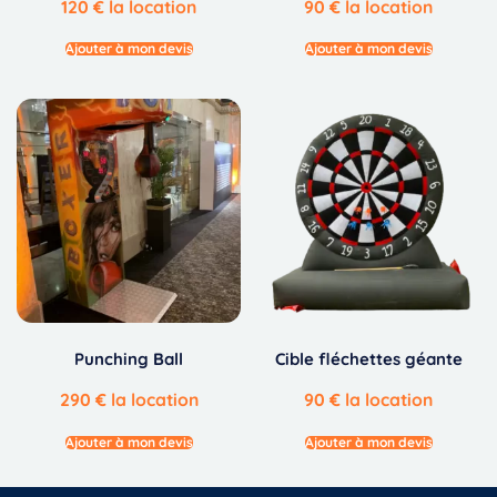
120
€
la location
90
€
la location
Ajouter à mon devis
Ajouter à mon devis
Punching Ball
Cible fléchettes géante
290
€
la location
90
€
la location
Ajouter à mon devis
Ajouter à mon devis