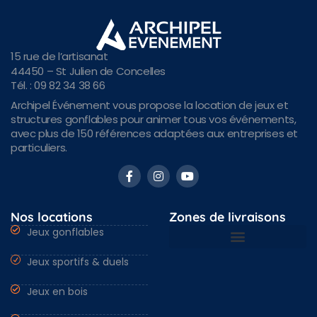
15 rue de l’artisanat
44450 – St Julien de Concelles
Tél. : 09 82 34 38 66
Archipel Événement vous propose la location de jeux et
structures gonflables pour animer tous vos événements,
avec plus de 150 références adaptées aux entreprises et
particuliers.
Nos locations
Zones de livraisons
Jeux gonflables
Jeux sportifs & duels
Nantes & Loire-Atlantique 44
Angers & Maine et Loire 49
Rennes & Ille et vilaine 35
Vendée 85 & autres régions
Jeux en bois