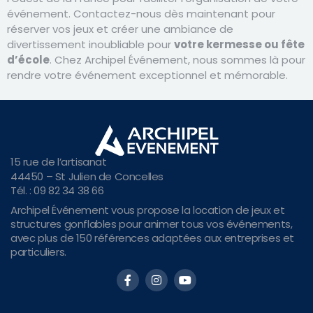
événement. Contactez-nous dès maintenant pour
réserver vos jeux et créer une ambiance de
divertissement inoubliable pour
votre kermesse ou fête
d’école
. Chez Archipel Événement, nous sommes là pour
rendre votre événement exceptionnel et mémorable.
15 rue de l’artisanat
44450 – St Julien de Concelles
Tél. : 09 82 34 38 66
Archipel Événement vous propose la location de jeux et
structures gonflables pour animer tous vos événements,
avec plus de 150 références adaptées aux entreprises et
particuliers.