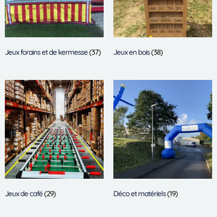
Jeux forains et de kermesse
(37)
Jeux en bois
(38)
Jeux de café
(29)
Déco et matériels
(19)