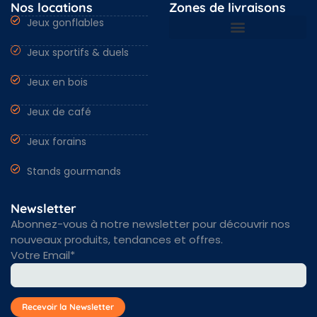
Nos locations
Zones de livraisons
Jeux gonflables
Jeux sportifs & duels
Nantes & Loire-Atlantique 44
Angers & Maine et Loire 49
Rennes & Ille et vilaine 35
Vendée 85 & autres régions
Jeux en bois
Jeux de café
Jeux forains
Stands gourmands
Newsletter
Abonnez-vous à notre newsletter pour découvrir nos
nouveaux produits, tendances et offres.
Votre Email*