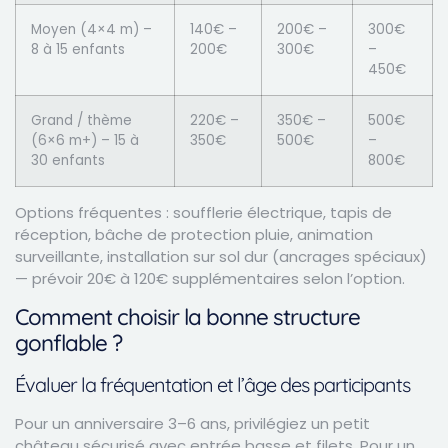
Moyen (4×4 m) –
140€ –
200€ –
300€
8 à 15 enfants
200€
300€
–
450€
Grand / thème
220€ –
350€ –
500€
(6×6 m+) – 15 à
350€
500€
–
30 enfants
800€
Options fréquentes : soufflerie électrique, tapis de
réception, bâche de protection pluie, animation
surveillante, installation sur sol dur (ancrages spéciaux)
— prévoir 20€ à 120€ supplémentaires selon l’option.
Comment choisir la bonne structure
gonflable ?
Évaluer la fréquentation et l’âge des participants
Pour un anniversaire 3–6 ans, privilégiez un petit
château sécurisé avec entrée basse et filets. Pour un