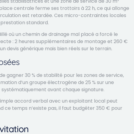
alles stabilisatrices et une zone de service de 30 m²
a place centrale ferme ses trottoirs à 22 h, ce qui allonge
rculation est retardée. Ces micro-contraintes locales
 prestation standard.
llé où un chemin de drainage mal placé a forcé le
irecte : 2 heures supplémentaires de montage et 260 €
n devis générique mais bien réels sur le terrain.
osées
 gagner 30 % de stabilité pour les zones de service,
mation d’un groupe électrogène de 25 % sur une
que systématiquement avant chaque signature.
simple accord verbal avec un exploitant local peut
d ce temps n’existe pas, il faut budgéter 350 € pour
vitation