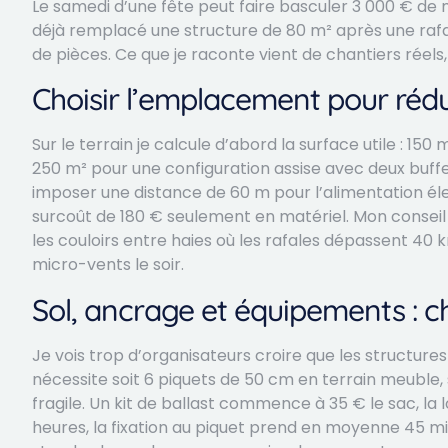
Le samedi d’une fête peut faire basculer 3 000 € de ma
déjà remplacé une structure de 80 m² après une rafa
de pièces. Ce que je raconte vient de chantiers réel
Choisir l’emplacement pour rédu
Sur le terrain je calcule d’abord la surface utile : 1
250 m² pour une configuration assise avec deux buffe
imposer une distance de 60 m pour l’alimentation él
surcoût de 180 € seulement en matériel. Mon conseil 
les couloirs entre haies où les rafales dépassent 40 k
micro-vents le soir.
Sol, ancrage et équipements : c
Je vois trop d’organisateurs croire que les structure
nécessite soit 6 piquets de 50 cm en terrain meuble, 
fragile. Un kit de ballast commence à 35 € le sac, l
heures, la fixation au piquet prend en moyenne 45 mi