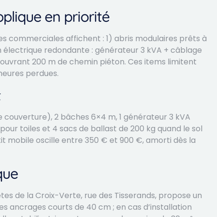
plique en priorité
fres commerciales affichent : 1) abris modulaires prêts à
n électrique redondante : générateur 3 kVA + câblage
couvrant 200 m de chemin piéton. Ces items limitent
heures perdues.
t
de couverture), 2 bâches 6×4 m, 1 générateur 3 kVA
pour toiles et 4 sacs de ballast de 200 kg quand le sol
kit mobile oscille entre 350 € et 900 €, amorti dès la
que
fêtes de la Croix-Verte, rue des Tisserands, propose un
es ancrages courts de 40 cm ; en cas d’installation