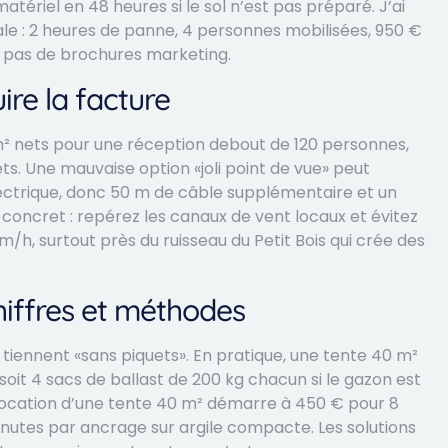
tériel en 48 heures si le sol n’est pas préparé. J’ai
le : 2 heures de panne, 4 personnes mobilisées, 950 €
s, pas de brochures marketing.
ire la facture
50 m² nets pour une réception debout de 120 personnes,
ts. Une mauvaise option «joli point de vue» peut
ectrique, donc 50 m de câble supplémentaire et un
concret : repérez les canaux de vent locaux et évitez
m/h, surtout près du ruisseau du Petit Bois qui crée des
hiffres et méthodes
s tiennent «sans piquets». En pratique, une tente 40 m²
soit 4 sacs de ballast de 200 kg chacun si le gazon est
a location d’une tente 40 m² démarre à 450 € pour 8
nutes par ancrage sur argile compacte. Les solutions