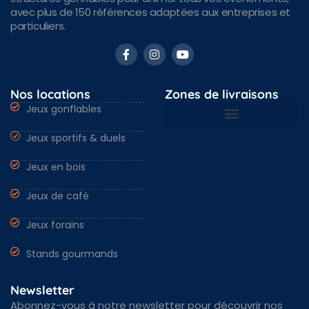
avec plus de 150 références adaptées aux entreprises et
particuliers.
Nos locations
Zones de livraisons
Jeux gonflables
Jeux sportifs & duels
Nantes & Loire-Atlantique 44
Angers & Maine et Loire 49
Rennes & Ille et vilaine 35
Vendée 85 & autres régions
Jeux en bois
Jeux de café
Jeux forains
Stands gourmands
Newsletter
Abonnez-vous à notre newsletter pour découvrir nos