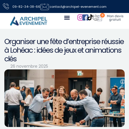
09-82-34-38-66
contact@archipel-evenement.com
0
Nos locations de jeux pour vos événements
Toutes les infos
Nous contacter
Organiser une fête d’entreprise réussie
à Lohéac : idées de jeux et animations
clés
26 novembre 2025