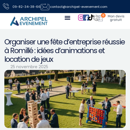
09-82-34-38-66
contact@archipel-evenement.com
0
Nos locations de jeux pour vos événements
Toutes les infos
Nous contacter
Organiser une fête d’entreprise réussie
à Romillé : idées d’animations et
location de jeux
25 novembre 2025