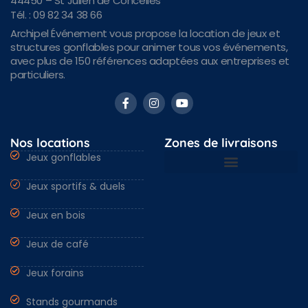
44450 – St Julien de Concelles
Tél. : 09 82 34 38 66
Archipel Événement vous propose la location de jeux et
structures gonflables pour animer tous vos événements,
avec plus de 150 références adaptées aux entreprises et
particuliers.
Nos locations
Zones de livraisons
Jeux gonflables
Jeux sportifs & duels
Nantes & Loire-Atlantique 44
Angers & Maine et Loire 49
Rennes & Ille et vilaine 35
Vendée 85 & autres régions
Jeux en bois
Jeux de café
Jeux forains
Stands gourmands