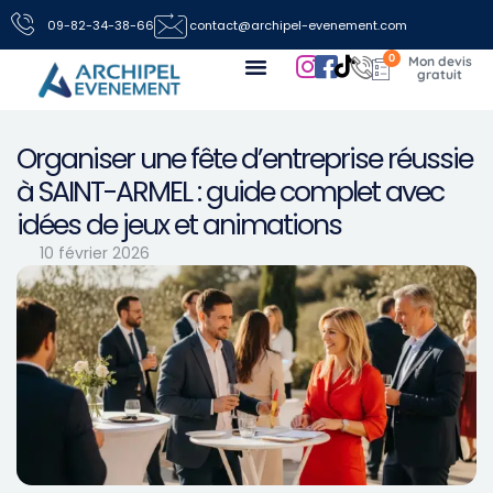
09-82-34-38-66
contact@archipel-evenement.com
0
Nos locations de jeux pour vos événements
Toutes les infos
Nous contacter
Organiser une fête d’entreprise réussie
à SAINT-ARMEL : guide complet avec
idées de jeux et animations
10 février 2026