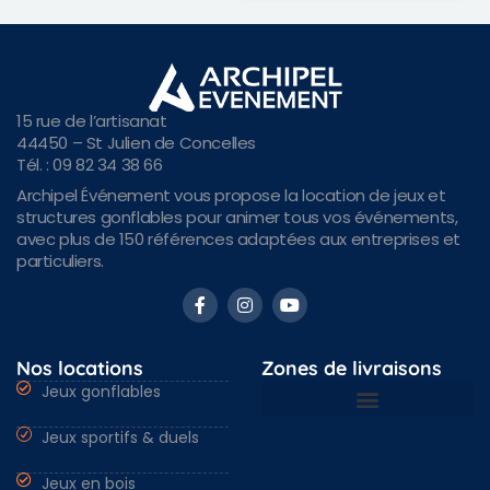
15 rue de l’artisanat
44450 – St Julien de Concelles
Tél. : 09 82 34 38 66
Archipel Événement vous propose la location de jeux et
structures gonflables pour animer tous vos événements,
avec plus de 150 références adaptées aux entreprises et
particuliers.
Nos locations
Zones de livraisons
Jeux gonflables
Jeux sportifs & duels
Nantes & Loire-Atlantique 44
Angers & Maine et Loire 49
Rennes & Ille et vilaine 35
Vendée 85 & autres régions
Jeux en bois