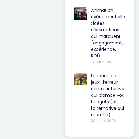
Animation
événementielle
: idées
d’animations
qui marquent
(engagement,
expérience,
ROI)
1 août 2026
Location de
jeux : l’erreur
contre‑intuitive
qui plombe vos
budgets (et
l’alternative qui
marche)
30 juillet 2026