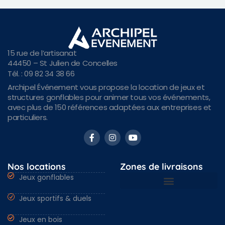
15 rue de l’artisanat
44450 – St Julien de Concelles
Tél. : 09 82 34 38 66
Archipel Événement vous propose la location de jeux et
structures gonflables pour animer tous vos événements,
avec plus de 150 références adaptées aux entreprises et
particuliers.
Nos locations
Zones de livraisons
Jeux gonflables
Jeux sportifs & duels
Nantes & Loire-Atlantique 44
Angers & Maine et Loire 49
Rennes & Ille et vilaine 35
Vendée 85 & autres régions
Jeux en bois