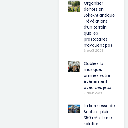
Organiser
dehors en
Loire‑Atlantique
: révélations
d’un terrain
que les
prestataires
n’avouent pas
6 août 2026
Oubliez la
musique,
animez votre
événement
avec des jeux
5 août 2026
La kermesse de
Sophie : pluie,
350 m² et une
solution