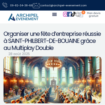
09-82-34-38-66
contact@archipel-evenement.com
0
Nos locations de jeux pour vos événements
Toutes les infos
Nous contacter
Organiser une fête d’entreprise réussie
à SAINT-PHILBERT-DE-BOUAINE grâce
au Multiplay Double
28 août 2025