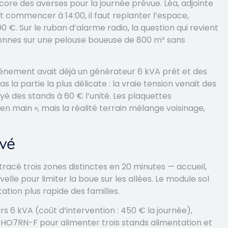
core des averses pour la journée prévue. Léa, adjointe
it commencer à 14:00, il faut replanter l’espace,
0 €. Sur le ruban d’alarme radio, la question qui revient
sonnes sur une pelouse boueuse de 800 m² sans
vénement avait déjà un générateur 6 kVA prêt et des
s la partie la plus délicate : la vraie tension venait des
yé des stands à 60 € l’unité. Les plaquettes
n main », mais la réalité terrain mélange voisinage,
uvé
 tracé trois zones distinctes en 20 minutes — accueil,
elle pour limiter la boue sur les allées. Le module sol
tation plus rapide des familles.
 6 kVA (coût d’intervention : 450 € la journée),
e HO7RN-F pour alimenter trois stands alimentation et