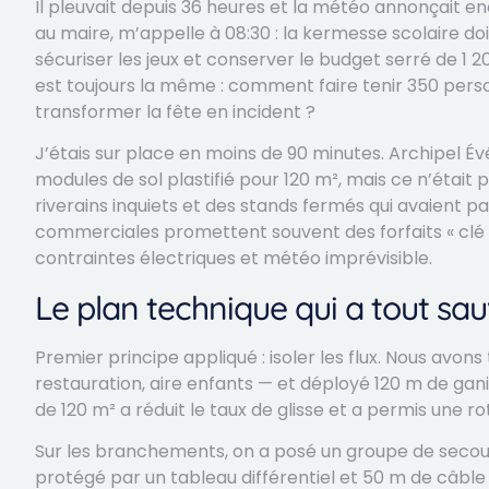
Il pleuvait depuis 36 heures et la météo annonçait en
au maire, m’appelle à 08:30 : la kermesse scolaire do
sécuriser les jeux et conserver le budget serré de 1 20
est toujours la même : comment faire tenir 350 per
transformer la fête en incident ?
J’étais sur place en moins de 90 minutes. Archipel É
modules de sol plastifié pour 120 m², mais ce n’était pa
riverains inquiets et des stands fermés qui avaient pa
commerciales promettent souvent des forfaits « clé e
contraintes électriques et météo imprévisible.
Le plan technique qui a tout sa
Premier principe appliqué : isoler les flux. Nous avons
restauration, aire enfants — et déployé 120 m de ganiv
de 120 m² a réduit le taux de glisse et a permis une ro
Sur les branchements, on a posé un groupe de secours
protégé par un tableau différentiel et 50 m de câbl