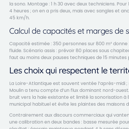
la sono. Montage : 1 h 30 avec deux techniciens. Pour l
4 heures ; on en a pris deux, mais avec sangles et a
45 km/h.
Calcul de capacités et marges de s
Capacité estimée : 350 personnes sur 800 m² donne 
fluide. Scénario assis : prévoir 80 places sous chapite
faut au moins deux pauses techniques de 15 minutes po
Les choix qui respectent le territ
La Loire-Atlantique est souvent ventée l’après-midi 
Moulin a tenu compte d’un flux dominant nord-ouest. 
bruit vers la haie existante et limité la sonorisation 
municipal habituel et évite les plaintes des maisons d
Contrairement aux discours commerciaux qui vantent 
une calibration en deux bandes : basse mesurée pour
résultat : énergie maintenue pendant 4 h sans déra