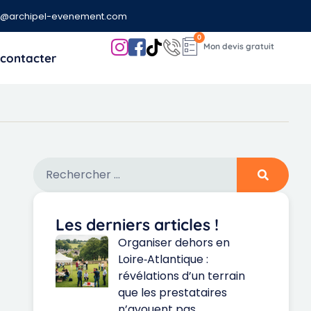
t@archipel-evenement.com
0
contacter
Les derniers articles !
Organiser dehors en
Loire‑Atlantique :
révélations d’un terrain
que les prestataires
n’avouent pas