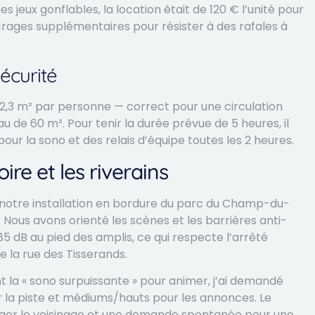
es jeux gonflables, la location était de 120 € l’unité pour
ncrages supplémentaires pour résister à des rafales à
écurité
2,3 m² par personne — correct pour une circulation
au de 60 m². Pour tenir la durée prévue de 5 heures, il
ur la sono et des relais d’équipe toutes les 2 heures.
oire et les riverains
; notre installation en bordure du parc du Champ-du-
Nous avons orienté les scènes et les barrières anti-
à 85 dB au pied des amplis, ce qui respecte l’arrêté
e la rue des Tisserands.
la « sono surpuissante » pour animer, j’ai demandé
 la piste et médiums/hauts pour les annonces. Le
nger le voisinage et une demande spontanée pour une