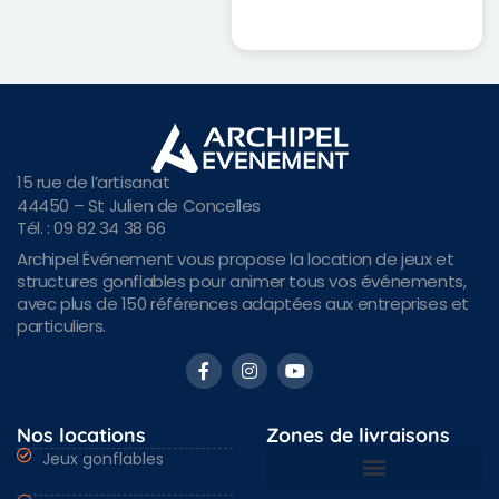
15 rue de l’artisanat
44450 – St Julien de Concelles
Tél. : 09 82 34 38 66
Archipel Événement vous propose la location de jeux et
structures gonflables pour animer tous vos événements,
avec plus de 150 références adaptées aux entreprises et
particuliers.
Nos locations
Zones de livraisons
Jeux gonflables
Nantes & Loire-Atlantique 44
Angers & Maine et Loire 49
Rennes & Ille et vilaine 35
Vendée 85 & autres régions