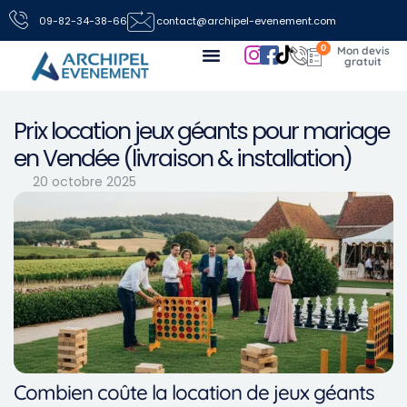
09-82-34-38-66
contact@archipel-evenement.com
0
Nos locations de jeux pour vos événements
Toutes les infos
Nous contacter
Prix location jeux géants pour mariage
en Vendée (livraison & installation)
20 octobre 2025
Combien coûte la location de jeux géants