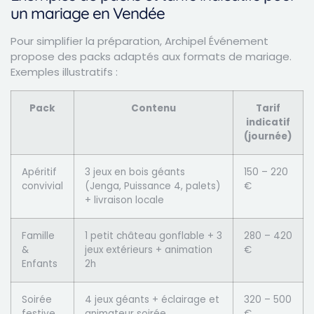
un mariage en Vendée
Pour simplifier la préparation, Archipel Événement
propose des packs adaptés aux formats de mariage.
Exemples illustratifs :
Pack
Contenu
Tarif
indicatif
(journée)
Apéritif
3 jeux en bois géants
150 – 220
convivial
(Jenga, Puissance 4, palets)
€
+ livraison locale
Famille
1 petit château gonflable + 3
280 – 420
&
jeux extérieurs + animation
€
Enfants
2h
Soirée
4 jeux géants + éclairage et
320 – 500
festive
animateur soirée
€