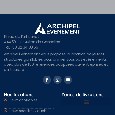
15 rue de l’artisanat
44450 – St Julien de Concelles
Tél. : 09 82 34 38 66
Archipel Événement vous propose la location de jeux et
structures gonflables pour animer tous vos événements,
avec plus de 150 références adaptées aux entreprises et
particuliers.
Nos locations
Zones de livraisons
Jeux gonflables
Jeux sportifs & duels
Nantes & Loire-Atlantique 44
Angers & Maine et Loire 49
Rennes & Ille et vilaine 35
Vendée 85 & autres régions