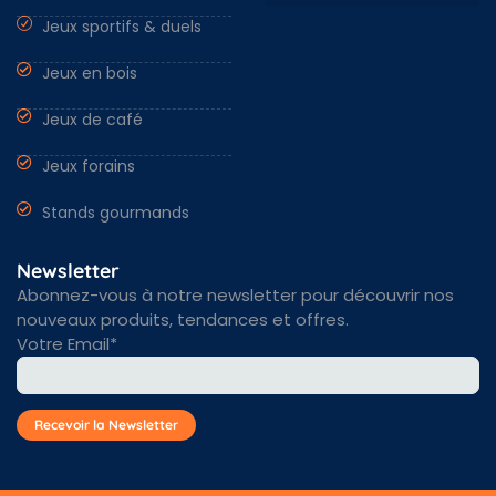
Jeux sportifs & duels
Nantes & Loire-Atlantique 44
Angers & Maine et Loire 49
Rennes & Ille et vilaine 35
Vendée 85 & autres régions
Jeux en bois
Jeux de café
Jeux forains
Stands gourmands
Newsletter
Abonnez-vous à notre newsletter pour découvrir nos
nouveaux produits, tendances et offres.
Votre Email*