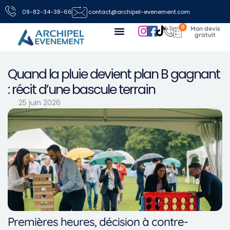
09-82-34-38-66
contact@archipel-evenement.com
0
Nos locations de jeux pour vos événements
Toutes les infos
Nous contacter
Quand la pluie devient plan B gagnant
: récit d’une bascule terrain
25 juin 2026
Premières heures, décision à contre-