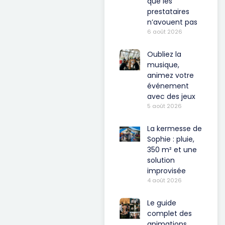
que les
prestataires
n’avouent pas
6 août 2026
Oubliez la
musique,
animez votre
événement
avec des jeux
5 août 2026
La kermesse de
Sophie : pluie,
350 m² et une
solution
improvisée
4 août 2026
Le guide
complet des
animations