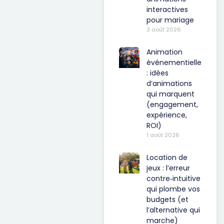
interactives
pour mariage
3 août 2026
Animation
événementielle
: idées
d’animations
qui marquent
(engagement,
expérience,
ROI)
1 août 2026
Location de
jeux : l’erreur
contre‑intuitive
qui plombe vos
budgets (et
l’alternative qui
marche)