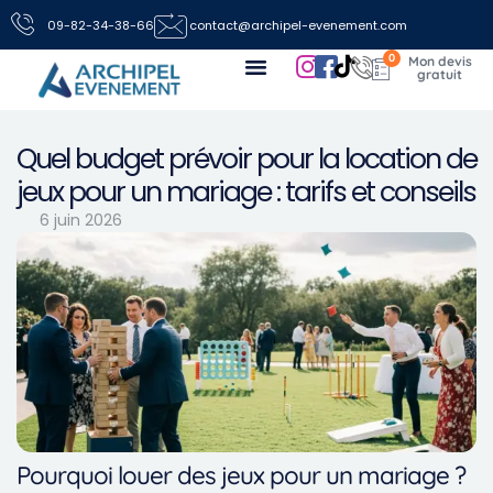
09-82-34-38-66
contact@archipel-evenement.com
0
Nos locations de jeux pour vos événements
Toutes les infos
Nous contacter
Quel budget prévoir pour la location de
jeux pour un mariage : tarifs et conseils
6 juin 2026
Pourquoi louer des jeux pour un mariage ?