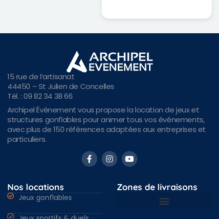
15 rue de l’artisanat
44450 – St Julien de Concelles
Tél. : 09 82 34 38 66
Archipel Événement vous propose la location de jeux et
structures gonflables pour animer tous vos événements,
avec plus de 150 références adaptées aux entreprises et
particuliers.
Nos locations
Zones de livraisons
Jeux gonflables
Jeux sportifs & duels
Nantes & Loire-Atlantique 44
Angers & Maine et Loire 49
Rennes & Ille et vilaine 35
Vendée 85 & autres régions