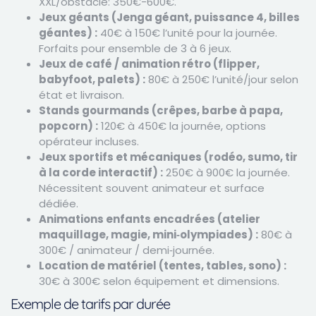
XXL/obstacle: 350€-600€.
Jeux géants (Jenga géant, puissance 4, billes
géantes) :
40€ à 150€ l’unité pour la journée.
Forfaits pour ensemble de 3 à 6 jeux.
Jeux de café / animation rétro (flipper,
babyfoot, palets) :
80€ à 250€ l’unité/jour selon
état et livraison.
Stands gourmands (crêpes, barbe à papa,
popcorn) :
120€ à 450€ la journée, options
opérateur incluses.
Jeux sportifs et mécaniques (rodéo, sumo, tir
à la corde interactif) :
250€ à 900€ la journée.
Nécessitent souvent animateur et surface
dédiée.
Animations enfants encadrées (atelier
maquillage, magie, mini‑olympiades) :
80€ à
300€ / animateur / demi‑journée.
Location de matériel (tentes, tables, sono) :
30€ à 300€ selon équipement et dimensions.
Exemple de tarifs par durée