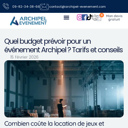
09-82-34-38-66
contact@archipel-evenement.com
0
Nos locations de jeux pour vos événements
Toutes les infos
Nous contacter
Quel budget prévoir pour un
événement Archipel ? Tarifs et conseils
15 février 2026
Combien coûte la location de jeux et