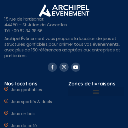
15 rue de l’artisanat
44450 – St Julien de Concelles
Tél. : 09 82 34 38 66
Archipel Événement vous propose la location de jeux et
structures gonflables pour animer tous vos événements,
avec plus de 150 références adaptées aux entreprises et
particuliers.
Nos locations
Zones de livraisons
Jeux gonflables
Jeux sportifs & duels
Nantes & Loire-Atlantique 44
Angers & Maine et Loire 49
Rennes & Ille et vilaine 35
Vendée 85 & autres régions
Jeux en bois
Jeux de café