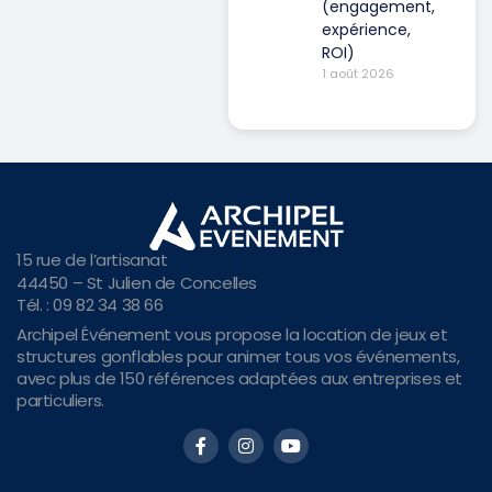
(engagement,
expérience,
ROI)
1 août 2026
15 rue de l’artisanat
44450 – St Julien de Concelles
Tél. : 09 82 34 38 66
Archipel Événement vous propose la location de jeux et
structures gonflables pour animer tous vos événements,
avec plus de 150 références adaptées aux entreprises et
particuliers.