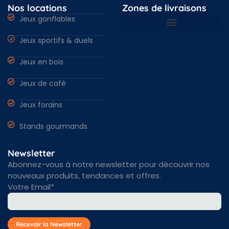
Nos locations
Zones de livraisons
Jeux gonflables
Jeux sportifs & duels
Nantes & Loire-Atlantique 44
Angers & Maine et Loire 49
Rennes & Ille et vilaine 35
Vendée 85 & autres régions
Jeux en bois
Jeux de café
Jeux forains
Stands gourmands
Newsletter
Abonnez-vous à notre newsletter pour découvrir nos
nouveaux produits, tendances et offres.
Votre Email*