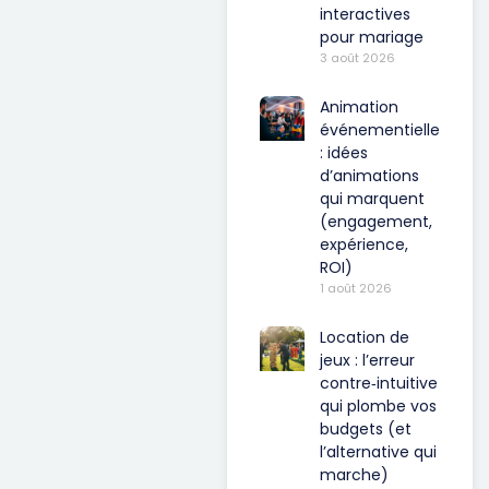
interactives
pour mariage
3 août 2026
Animation
événementielle
: idées
d’animations
qui marquent
(engagement,
expérience,
ROI)
1 août 2026
Location de
jeux : l’erreur
contre‑intuitive
qui plombe vos
budgets (et
l’alternative qui
marche)