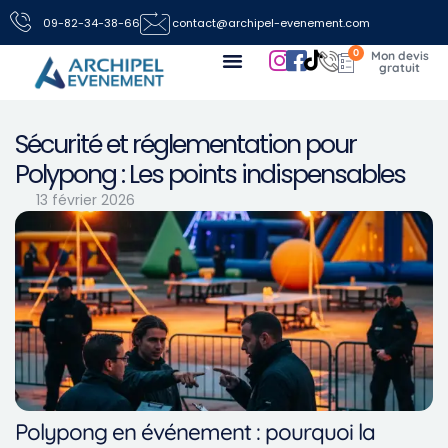
09-82-34-38-66
contact@archipel-evenement.com
0
Nos locations de jeux pour vos événements
Toutes les infos
Nous contacter
Sécurité et réglementation pour
Polypong : Les points indispensables
13 février 2026
Polypong en événement : pourquoi la