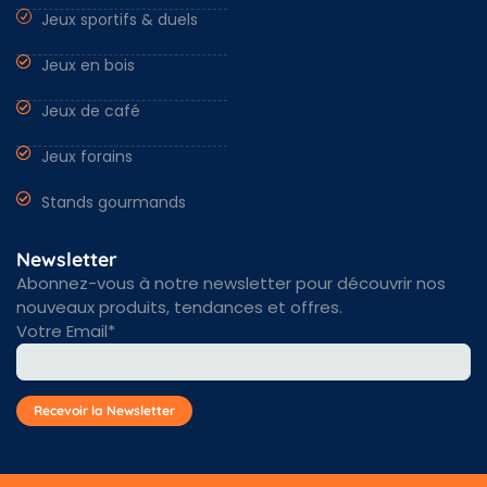
Jeux sportifs & duels
Nantes & Loire-Atlantique 44
Angers & Maine et Loire 49
Rennes & Ille et vilaine 35
Vendée 85 & autres régions
Jeux en bois
Jeux de café
Jeux forains
Stands gourmands
Newsletter
Abonnez-vous à notre newsletter pour découvrir nos
nouveaux produits, tendances et offres.
Votre Email*