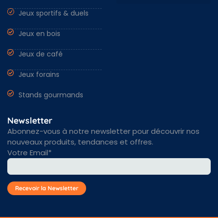
Jeux sportifs & duels
Nantes & Loire-Atlantique 44
Angers & Maine et Loire 49
Rennes & Ille et vilaine 35
Vendée 85 & autres régions
Jeux en bois
Jeux de café
Jeux forains
Stands gourmands
Newsletter
Abonnez-vous à notre newsletter pour découvrir nos
nouveaux produits, tendances et offres.
Votre Email*