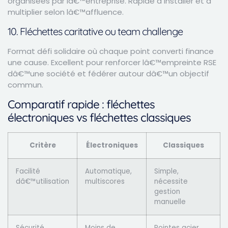
organisées par lâ€™entreprise. Rapide à installer et à
multiplier selon lâ€™affluence.
10. Fléchettes caritative ou team challenge
Format défi solidaire où chaque point converti finance
une cause. Excellent pour renforcer lâ€™empreinte RSE
dâ€™une société et fédérer autour dâ€™un objectif
commun.
Comparatif rapide : fléchettes
électroniques vs fléchettes classiques
Critère
Électroniques
Classiques
Facilité
Automatique,
Simple,
dâ€™utilisation
multiscores
nécessite
gestion
manuelle
Sécurité
Moins de
Pointes acier,