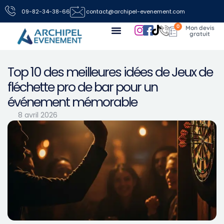
09-82-34-38-66
contact@archipel-evenement.com
0
Nos locations de jeux pour vos événements
Toutes les infos
Nous contacter
Top 10 des meilleures idées de Jeux de
fléchette pro de bar pour un
événement mémorable
8 avril 2026