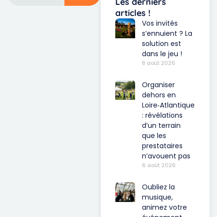
Les derniers
articles !
Vos invités
s’ennuient ? La
solution est
dans le jeu !
8 août 2026
Organiser
dehors en
Loire‑Atlantique
: révélations
d’un terrain
que les
prestataires
n’avouent pas
6 août 2026
Oubliez la
musique,
animez votre