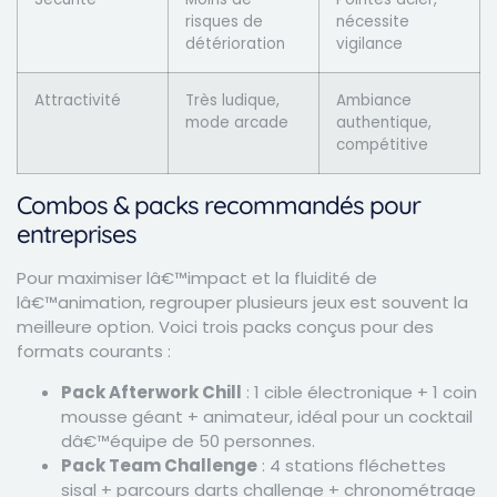
risques de
nécessite
détérioration
vigilance
Attractivité
Très ludique,
Ambiance
mode arcade
authentique,
compétitive
Combos & packs recommandés pour
entreprises
Pour maximiser lâ€™impact et la fluidité de
lâ€™animation, regrouper plusieurs jeux est souvent la
meilleure option. Voici trois packs conçus pour des
formats courants :
Pack Afterwork Chill
: 1 cible électronique + 1 coin
mousse géant + animateur, idéal pour un cocktail
dâ€™équipe de 50 personnes.
Pack Team Challenge
: 4 stations fléchettes
sisal + parcours darts challenge + chronométrage