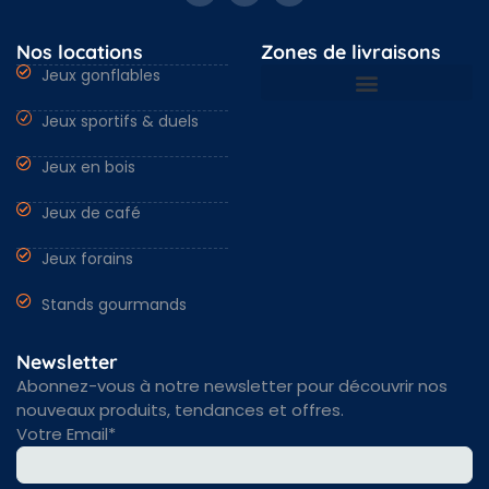
Nos locations
Zones de livraisons
Jeux gonflables
Jeux sportifs & duels
Nantes & Loire-Atlantique 44
Angers & Maine et Loire 49
Rennes & Ille et vilaine 35
Vendée 85 & autres régions
Jeux en bois
Jeux de café
Jeux forains
Stands gourmands
Newsletter
Abonnez-vous à notre newsletter pour découvrir nos
nouveaux produits, tendances et offres.
Votre Email*