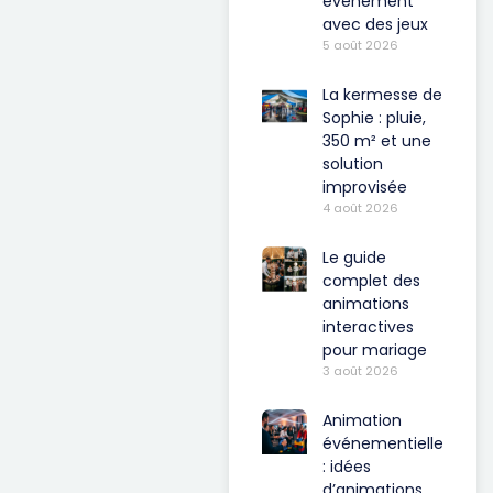
événement
avec des jeux
5 août 2026
La kermesse de
Sophie : pluie,
350 m² et une
solution
improvisée
4 août 2026
Le guide
complet des
animations
interactives
pour mariage
3 août 2026
Animation
événementielle
: idées
d’animations