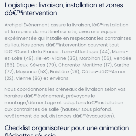
Logistique : livraison, installation et zones
dâ€™intervention
Archipel Événement assure la livraison, lâ€™installation
et la reprise du matériel sur site, avec une équipe
expérimentée qui installe en respectant les contraintes
du lieu. Nos zones dâ€™intervention couvrent tout
lâ€™Ouest de la France : Loire-Atlantique (44), Maine-
et-Loire (49), Ille-et-Vilaine (35), Morbihan (56), Vendée
(85), Deux-Sèvres (79), Charente-Maritime (17), Sarthe
(72), Mayenne (53), Finistère (29), Côtes-dâ€™Armor
(22), Vienne (86) et environs.
Nous coordonnons les créneaux de livraison selon vos
horaires dâ€™événement, prévoyons le
montage/démontage et adaptons lâ€™installation
aux contraintes de salle (hauteur sous plafond,
revêtement de sol, distances dâ€™évacuation).
Checklist organisateur pour une animation
fléchettes réussie