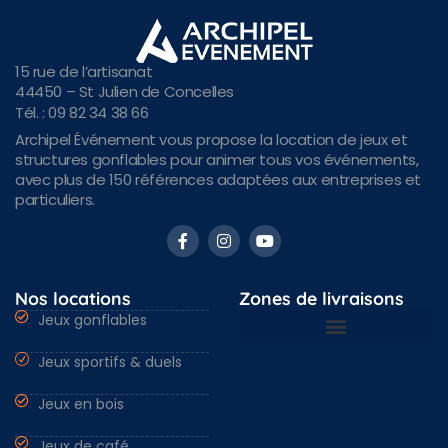
15 rue de l’artisanat
44450 – St Julien de Concelles
Tél. : 09 82 34 38 66
Archipel Événement vous propose la location de jeux et
structures gonflables pour animer tous vos événements,
avec plus de 150 références adaptées aux entreprises et
particuliers.
Nos locations
Zones de livraisons
Jeux gonflables
Jeux sportifs & duels
Nantes & Loire-Atlantique 44
Angers & Maine et Loire 49
Rennes & Ille et vilaine 35
Vendée 85 & autres régions
Jeux en bois
Jeux de café