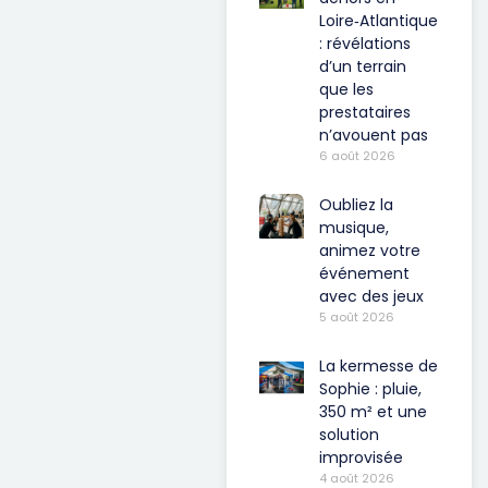
Loire‑Atlantique
: révélations
d’un terrain
que les
prestataires
n’avouent pas
6 août 2026
Oubliez la
musique,
animez votre
événement
avec des jeux
5 août 2026
La kermesse de
Sophie : pluie,
350 m² et une
solution
improvisée
4 août 2026