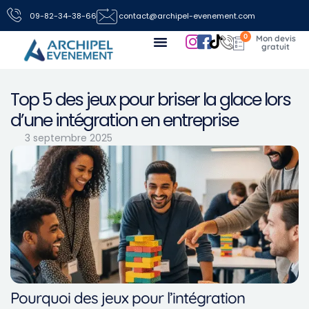
09-82-34-38-66
contact@archipel-evenement.com
0
Nos locations de jeux pour vos événements
Toutes les infos
Nous contacter
Top 5 des jeux pour briser la glace lors
d’une intégration en entreprise
3 septembre 2025
Pourquoi des jeux pour l’intégration