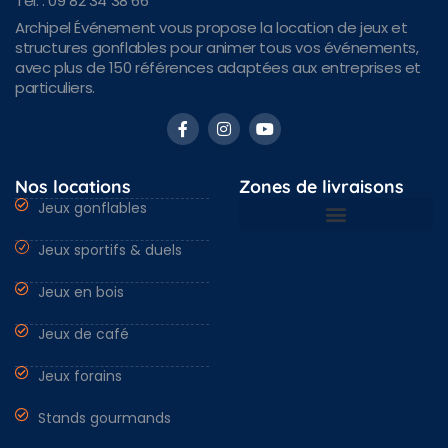
Tél. : 09 82 34 38 66
Archipel Événement vous propose la location de jeux et
structures gonflables pour animer tous vos événements,
avec plus de 150 références adaptées aux entreprises et
particuliers.
Nos locations
Zones de livraisons
Jeux gonflables
Jeux sportifs & duels
Nantes & Loire-Atlantique 44
Angers & Maine et Loire 49
Rennes & Ille et vilaine 35
Vendée 85 & autres régions
Jeux en bois
Jeux de café
Jeux forains
Stands gourmands