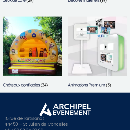
Jeux de café
(29)
Déco et matériels
(19)
Châteaux gonflables
(34)
Animations Premium
(5)
15 rue de l’artisanat
44450 – St Julien de Concelles